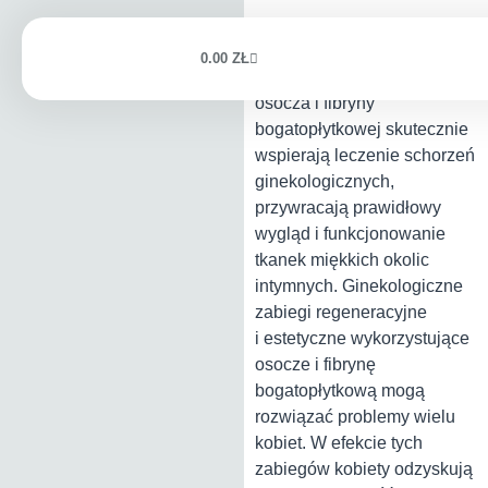
GINEKOL
0.00
ZŁ
Zabiegi z wykorzystaniem
osocza i fibryny
bogatopłytkowej skutecznie
wspierają leczenie schorzeń
ginekologicznych,
przywracają prawidłowy
wygląd i funkcjonowanie
tkanek miękkich okolic
intymnych. Ginekologiczne
zabiegi regeneracyjne
i estetyczne wykorzystujące
osocze i fibrynę
bogatopłytkową mogą
rozwiązać problemy wielu
kobiet. W efekcie tych
zabiegów kobiety odzyskują