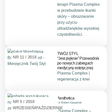
terapii Plasma Complex
w przebudowie tkanki
skóry – obrazowanie
przy użyciu
ultradźwięków wysokiej
częstotliwości.
TWÓJ STYL
NR 11 / 2018
“Jest pięknie” Przewodnik
po nowych zabiegach
medycyny estetycznej
Plasma Complex |
regeneracja z krwi
Aesthetica
NR 5 / 2018
Dr Robert Kasperek
WRZESIEŃ/PAŹDZIERNIK
Plasma Complex –