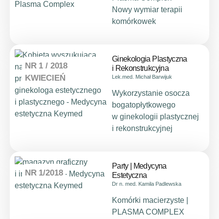
Nowy wymiar terapii
komórkowek
Ginekologia Plastyczna
NR 1 / 2018
i Rekonstrukcyjna
KWIECIEŃ
Lek.med. Michał Barwijuk
Wykorzystanie osocza
bogatopłytkowego
w ginekologii plastycznej
i rekonstrukcyjnej
Party | Medycyna
NR 1/2018
Estetyczna
Dr n. med. Kamila Padlewska
Komórki macierzyste |
PLASMA COMPLEX