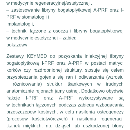
w medycynie regeneracyjnej/estetycznej ,
– zastosowanie fibryny bogatopłytkowej A-PRF oraz I-
PRF w stomatologii i
implantologii,
– techniki łączone z osocza i fibryny bogatopłytkowej
w medycynie estetycznej – zabieg
pokazowy .
Zestawy KEYMED do pozyskania iniekcyjnej fibryny
bogatopłytkową I-PRF oraz A-PRF w postaci matryc,
korków czy rozdrobnionej struktury, stosuje się celem
przyspieszania gojenia się ran i odtwarzania (wzrostu
i różnicowania) struktur tkankowych w trudnych
anatomicznie rejonach jamy ustnej. Dodatkowo obydwie
frakcje I-PRF oraz A-PRF wykorzystywane są
w technikach łączonych podczas zabiegu wzbogacania
przeszczepów kostnych, w celu nasilenia osteogenezy
(procesów kościotwórczych) i nasilenia regeneracji
tkanek miękkich, np. dziąseł lub uszkodzonej błony