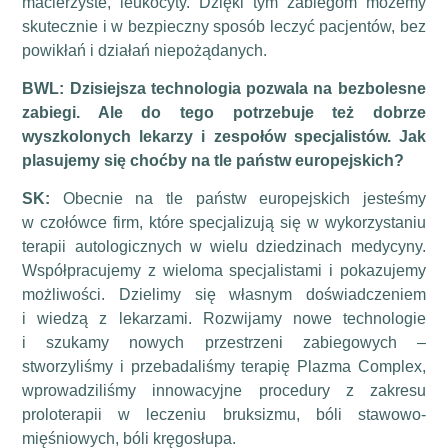
macierzyste, leukocyty. Dzięki tym zabiegom możemy
skutecznie i w bezpieczny sposób leczyć pacjentów, bez
powikłań i działań niepożądanych.
BWL:
Dzisiejsza technologia pozwala na bezbolesne
zabiegi. Ale do tego potrzebuje też dobrze
wyszkolonych lekarzy i zespołów specjalistów. Jak
plasujemy się choćby na tle państw europejskich?
SK:
Obecnie na tle państw europejskich jesteśmy
w czołówce firm, które specjalizują się w wykorzystaniu
terapii autologicznych w wielu dziedzinach medycyny.
Współpracujemy z wieloma specjalistami i pokazujemy
możliwości. Dzielimy się własnym doświadczeniem
i wiedzą z lekarzami. Rozwijamy nowe technologie
i szukamy nowych przestrzeni zabiegowych –
stworzyliśmy i przebadaliśmy terapię Plazma Complex,
wprowadziliśmy innowacyjne procedury z zakresu
proloterapii w leczeniu bruksizmu, bóli stawowo-
mięśniowych, bóli kręgosłupa.