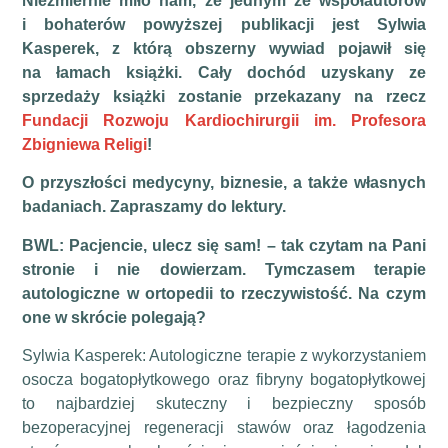
Niezmiernie miło nam, że jednym ze współautorów
i bohaterów powyższej publikacji jest Sylwia
Kasperek, z którą obszerny wywiad pojawił się
na łamach książki.
Cały dochód uzyskany ze
sprzedaży książki zostanie przekazany na rzecz
Fundacji Rozwoju Kardiochirurgii im. Profesora
Zbigniewa Religi
!
O przyszłości medycyny, biznesie, a także własnych
badaniach. Zapraszamy do lektury.
BWL: Pacjencie, ulecz się sam! – tak czytam na Pani
stronie i nie dowierzam. Tymczasem terapie
autologiczne w ortopedii to rzeczywistość. Na czym
one w skrócie polegają?
Sylwia Kasperek: Autologiczne terapie z wykorzystaniem
osocza bogatopłytkowego oraz fibryny bogatopłytkowej
to najbardziej skuteczny i bezpieczny sposób
bezoperacyjnej regeneracji stawów oraz łagodzenia