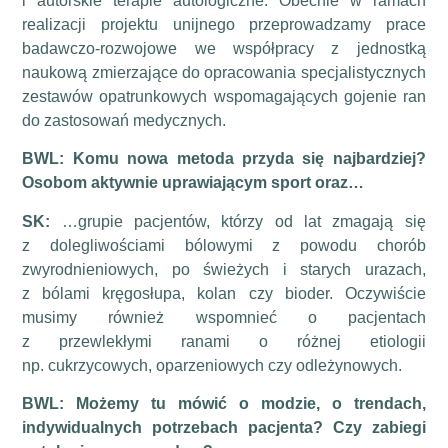
i autorskie terapie autologiczne. Obecnie w ramach
realizacji projektu unijnego przeprowadzamy prace
badawczo-rozwojowe we współpracy z jednostką
naukową zmierzające do opracowania specjalistycznych
zestawów opatrunkowych wspomagających gojenie ran
do zastosowań medycznych.
BWL: Komu nowa metoda przyda się najbardziej?
Osobom aktywnie uprawiającym sport oraz…
SK:
…grupie pacjentów, którzy od lat zmagają się
z dolegliwościami bólowymi z powodu chorób
zwyrodnieniowych, po świeżych i starych urazach,
z bólami kręgosłupa, kolan czy bioder. Oczywiście
musimy również wspomnieć o pacjentach
z przewlekłymi ranami o różnej etiologii
np. cukrzycowych, oparzeniowych czy odleżynowych.
BWL: Możemy tu mówić o modzie, o trendach,
indywidualnych potrzebach pacjenta?
Czy zabiegi