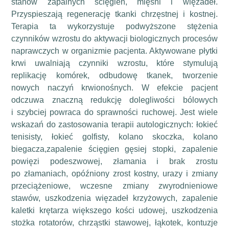
stanów zapalnych ścięgien, mięśni i więzadeł.
Przyspieszają regenerację tkanki chrzęstnej i kostnej.
Terapia ta wykorzystuje podwyższone stężenia
czynników wzrostu do aktywacji biologicznych procesów
naprawczych w organizmie pacjenta. Aktywowane płytki
krwi uwalniają czynniki wzrostu, które stymulują
replikację komórek, odbudowę tkanek, tworzenie
nowych naczyń krwionośnych. W efekcie pacjent
odczuwa znaczną redukcję dolegliwości bólowych
i szybciej powraca do sprawności ruchowej. Jest wiele
wskazań do zastosowania terapii autologicznych: łokieć
tenisisty, łokieć golfisty, kolano skoczka, kolano
biegacza,zapalenie ścięgien gęsiej stopki, zapalenie
powięzi podeszwowej, złamania i brak zrostu
po złamaniach, opóźniony zrost kostny, urazy i zmiany
przeciążeniowe, wczesne zmiany zwyrodnieniowe
stawów, uszkodzenia więzadeł krzyżowych, zapalenie
kaletki krętarza większego kości udowej, uszkodzenia
stożka rotatorów, chrząstki stawowej, łąkotek, kontuzje