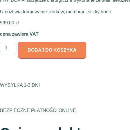
PRF BOX – narzędzie chirurgiczne wykonane ze stali nierdzewn
Umożliwia formowanie: korków, membran, sticky bone.
599.00
zł
cena zawiera VAT
DODAJ DO KOSZYKA
WYSYŁKA 1-3 DNI
BEZPIECZNE PŁATNOŚCI ONLINE