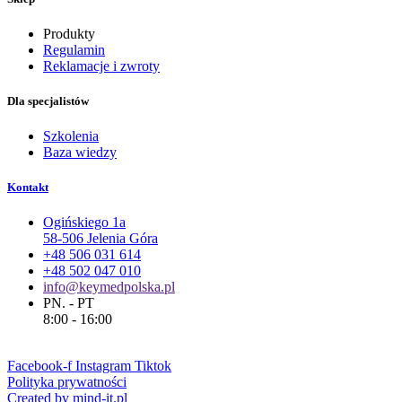
Produkty
Regulamin
Reklamacje i zwroty
Dla specjalistów
Szkolenia
Baza wiedzy
Kontakt
Ogińskiego 1a
58-506 Jelenia Góra
+48 506 031 614
+48 502 047 010
info@keymedpolska.pl
PN. - PT
8:00 - 16:00
Facebook-f
Instagram
Tiktok
Polityka prywatności
Created by mind-it.pl