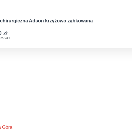
 chirurgiczna Adson krzyżowo ząbkowana
0
zł
era VAT
a Góra