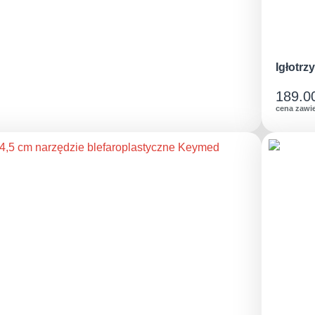
Igłotr
189.0
cena zawi