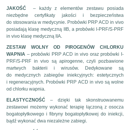
JAKOŚĆ
– każdy z elementów zestawu posiada
niezbędne certyfikaty jakości i bezpieczeństwa
do stosowania w medycynie. Probówki PRP ACD in vivo
posiadają klasę medyczną IIB, a probówki I-PRF/S-PRF
in vivo klasę medyczną IIA.
ZESTAW WOLNY OD PIROGENÓW CHLORKU
WAPNIA
– probówki PRP ACD in vivo oraz probówki I-
PRF/S-PRF in vivo są apirogenne, czyli pozbawione
martwych bakterii i wirusów. Dedykowane są
do medycznych zabiegów iniekcyjnych: estetycznych
i regeneracyjnych. Probówki PRP ACD in vivo są wolne
od chlorku wapnia.
ELASTYCZNOŚĆ
– dzięki tak skonstruowanemu
zestawowi możemy wykonać terapię łączoną z osocza
bogatopłytkowego i fibryny bogatopłytkowej do iniekcji,
bądź wykonać dwa niezależne zabiegi.