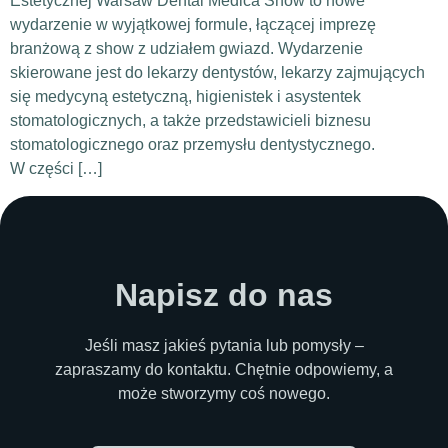
Estetycznej Warsaw Dental Medica Show to nowe
wydarzenie w wyjątkowej formule, łączącej imprezę
branżową z show z udziałem gwiazd. Wydarzenie
skierowane jest do lekarzy dentystów, lekarzy zajmujących
się medycyną estetyczną, higienistek i asystentek
stomatologicznych, a także przedstawicieli biznesu
stomatologicznego oraz przemysłu dentystycznego.
W części […]
Napisz do nas
Jeśli masz jakieś pytania lub pomysły –
zapraszamy do kontaktu. Chętnie odpowiemy, a
może stworzymy coś nowego.