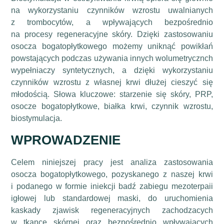
na wykorzystaniu czynników wzrostu uwalnianych
z trombocytów, a wpływających bezpośrednio
na procesy regeneracyjne skóry. Dzięki zastosowaniu
osocza bogatopłytkowego możemy uniknąć powikłań
powstających podczas używania innych wolumetrycznch
wypełniaczy syntetycznych, a dzięki wykorzystaniu
czynników wzrostu z własnej krwi dłużej cieszyć się
młodością. Słowa kluczowe: starzenie się skóry, PRP,
osocze bogatopłytkowe, białka krwi, czynnik wzrostu,
biostymulacja.
WPROWADZENIE
Celem niniejszej pracy jest analiza zastosowania
osocza bogatopłytkowego, pozyskanego z naszej krwi
i podanego w formie iniekcji badź zabiegu mezoterpaii
igłowej lub standardowej maski, do uruchomienia
kaskady zjawisk regeneracyjnych zachodzacych
w tkance skórnej oraz bezpośrednio wpływających