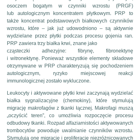
osoczem bogatym w czynniki wzrostu (PRGF)
lub autologicznym koncentratem płytkowym. PRP to
także koncentrat podstawowych białkowych czynników
wzrostu, które – jak już udowodniono – są aktywnie
wydzielane przez płytki podczas procesu gojenia ran.
PRP zawiera trzy białka krwi, znane jako
cząsteczki adhezyjne: fibrynę, fibronektynę
i witronektynę. Ponieważ wszystkie elementy składowe
otrzymywane w PRP charakteryzują się pochodzeniem
autologicznym, ryzyko miejscowej reakcji
immunologicznej zostało wykluczone.
Leukocyty i aktywowane płytki krwi zaczynają wydzielać
białka sygnalizacyjne (chemokiny), które stymulują
migrację makrofagów z tkanki łącznej. Makrofagi muszą
„oczyścić teren”, co umożliwia rozpoczęcie procesu
odbudowy tkanki. Rozpad alfaziarnistości aktywowanych
trombocytów powoduje uwalnianie czynników wzrostu.
Stymulują one migrację i proliferację niezróżnicowanych