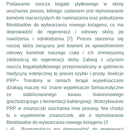
Podawanie osocza bogato płytkowego w skórę
uruchamia proces, którego zadaniem jest stymulowanie
komórek macierzystych do namnażania oraz pobudzanie
fibroblastów do wytwarzania nowego kolagenu, co ma
doprowadzić do regeneracji i odnowy skóry, jej
nawilżenia i odmłodzenia [7]. Proces starzenia się
naszej skóry związany jest bowiem ze spowolnieniem
odnowy komórek naszego ciała i ich zmniejszoną
zdolnością do regeneracji skóry. Zabieg z użyciem
osocza bogatopłytkowego przeprowadzany w gabinecie
medycyny estetycznej to proces szybki i prosty. Iniekcje
PRP+ Trombiny w ramach terapii wypełniaczami
działają inaczej niż znane wypełniacze farmaceutyczne
ze stabilizowanego kwasu hialuronowego
(pochodzącego z fermentacji bakteryjnej). Wstrzykiwanie
PRP w zmarszczki uruchamia inne procesy. Nie chodzi
tu o wypełnienie zmarszczek, ale o stymulowanie
fibroblastów do wytwarzania nowego kolagenu (3
i 4) . Biostymulacja ma doprowadzić do regeneracji