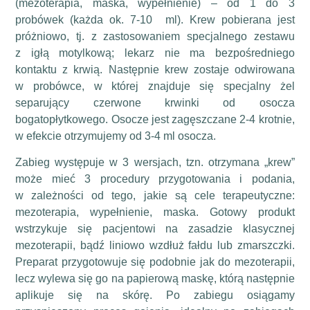
(mezoterapia, maska, wypełnienie) – od 1 do 3
probówek (każda ok. 7-10 ml). Krew pobierana jest
próżniowo, tj. z zastosowaniem specjalnego zestawu
z igłą motylkową; lekarz nie ma bezpośredniego
kontaktu z krwią. Następnie krew zostaje odwirowana
w probówce, w której znajduje się specjalny żel
separujący czerwone krwinki od osocza
bogatopłytkowego. Osocze jest zagęszczane 2-4 krotnie,
w efekcie otrzymujemy od 3-4 ml osocza.
Zabieg występuje w 3 wersjach, tzn. otrzymana „krew”
może mieć 3 procedury przygotowania i podania,
w zależności od tego, jakie są cele terapeutyczne:
mezoterapia, wypełnienie, maska. Gotowy produkt
wstrzykuje się pacjentowi na zasadzie klasycznej
mezoterapii, bądź liniowo wzdłuż fałdu lub zmarszczki.
Preparat przygotowuje się podobnie jak do mezoterapii,
lecz wylewa się go na papierową maskę, którą następnie
aplikuje się na skórę. Po zabiegu osiągamy