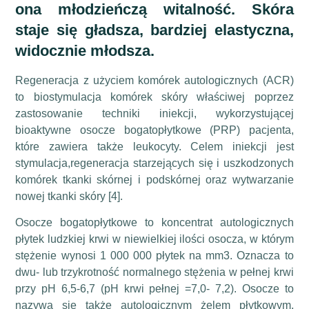
ona młodzieńczą witalność. Skóra
staje się gładsza, bardziej elastyczna,
widocznie młodsza.
Regeneracja z użyciem komórek autologicznych (ACR)
to biostymulacja komórek skóry właściwej poprzez
zastosowanie techniki iniekcji, wykorzystującej
bioaktywne osocze bogatopłytkowe (PRP) pacjenta,
które zawiera także leukocyty. Celem iniekcji jest
stymulacja,regeneracja starzejących się i uszkodzonych
komórek tkanki skórnej i podskórnej oraz wytwarzanie
nowej tkanki skóry [4].
Osocze bogatopłytkowe to koncentrat autologicznych
płytek ludzkiej krwi w niewielkiej ilości osocza, w którym
stężenie wynosi 1 000 000 płytek na mm3. Oznacza to
dwu- lub trzykrotność normalnego stężenia w pełnej krwi
przy pH 6,5-6,7 (pH krwi pełnej =7,0- 7,2). Osocze to
nazywa się także autologicznym żelem płytkowym,