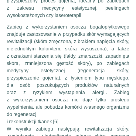
przyspieszony proces gojenia, idealny po zabiegach
z zakresu medycyny estetycznej, peelingach
wysokostężonych czy laseroterapii.
Zabieg z wykorzystaniem osocza bogatopłytkowego
znajduje zastosowanie w przypadku skór wymagających
rewitalizacji (skóra zmęczona, z brakiem napięcia skóry,
niejednolitym kolorytem, skóra wysuszona), a także
z oznakami starzenia się (fałdy, zmarszczki, zapadnięta
skóra, zmniejszona gęstość skóry), po zabiegach
medycyny estetycznej (regeneracja skóry,
przyspieszenie gojenia), z łysieniem typu męskiego,
dla osób poszukujących produktów naturalnych
oraz z ryzykiem wystąpienia alergii. Zabieg
z wykorzystaniem osocza nie daje tylko prostego
wypełnienia, ale pobudza komórki własnego organizmu
do regeneracji
i rekonstrukcji tkanek [6].
W wyniku zabiegu następują: rewitalizacja skóry,