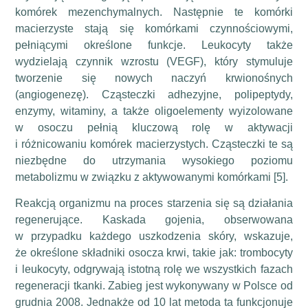
komórek mezenchymalnych. Następnie te komórki
macierzyste stają się komórkami czynnościowymi,
pełniącymi określone funkcje. Leukocyty także
wydzielają czynnik wzrostu (VEGF), który stymuluje
tworzenie się nowych naczyń krwionośnych
(angiogenezę). Cząsteczki adhezyjne, polipeptydy,
enzymy, witaminy, a także oligoelementy wyizolowane
w osoczu pełnią kluczową rolę w aktywacji
i różnicowaniu komórek macierzystych. Cząsteczki te są
niezbędne do utrzymania wysokiego poziomu
metabolizmu w związku z aktywowanymi komórkami [5].
Reakcją organizmu na proces starzenia się są działania
regenerujące. Kaskada gojenia, obserwowana
w przypadku każdego uszkodzenia skóry, wskazuje,
że określone składniki osocza krwi, takie jak: trombocyty
i leukocyty, odgrywają istotną rolę we wszystkich fazach
regeneracji tkanki. Zabieg jest wykonywany w Polsce od
grudnia 2008. Jednakże od 10 lat metoda ta funkcjonuje