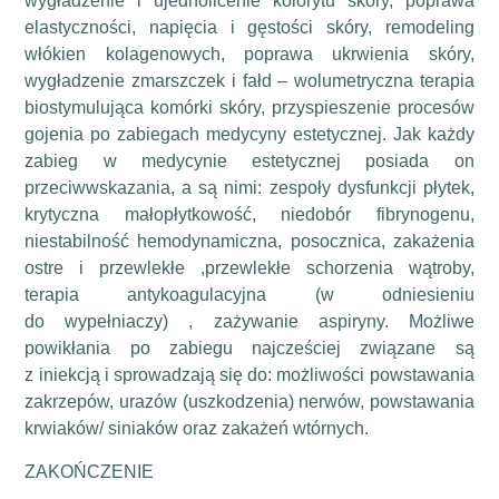
wygładzenie i ujednolicenie kolorytu skóry, poprawa
elastyczności, napięcia i gęstości skóry, remodeling
włókien kolagenowych, poprawa ukrwienia skóry,
wygładzenie zmarszczek i fałd – wolumetryczna terapia
biostymulująca komórki skóry, przyspieszenie procesów
gojenia po zabiegach medycyny estetycznej. Jak każdy
zabieg w medycynie estetycznej posiada on
przeciwwskazania, a są nimi: zespoły dysfunkcji płytek,
krytyczna małopłytkowość, niedobór fibrynogenu,
niestabilność hemodynamiczna, posocznica, zakażenia
ostre i przewlekłe ,przewlekłe schorzenia wątroby,
terapia antykoagulacyjna (w odniesieniu
do wypełniaczy) , zażywanie aspiryny. Możliwe
powikłania po zabiegu najcześciej związane są
z iniekcją i sprowadzają się do: możliwości powstawania
zakrzepów, urazów (uszkodzenia) nerwów, powstawania
krwiaków/ siniaków oraz zakażeń wtórnych.
ZAKOŃCZENIE