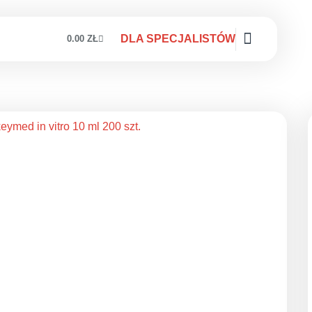
DLA SPECJALISTÓW
0.00
ZŁ
Baza wiedzy