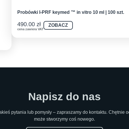
Probówki I-PRF keymed ™ in vitro 10 ml | 100 szt.
490.00
zł
ZOBACZ
cena zawiera VAT
Napisz do nas
jakieś pytania lub pomysły – zapraszamy do kontaktu. Chętnie 
może stworzymy coś nowego.