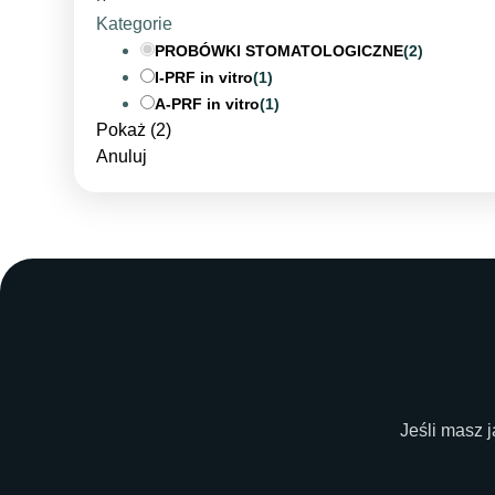
Kategorie
PROBÓWKI STOMATOLOGICZNE
(
2
)
I-PRF in vitro
(
1
)
A-PRF in vitro
(
1
)
Pokaż
(
2
)
Anuluj
Jeśli masz 