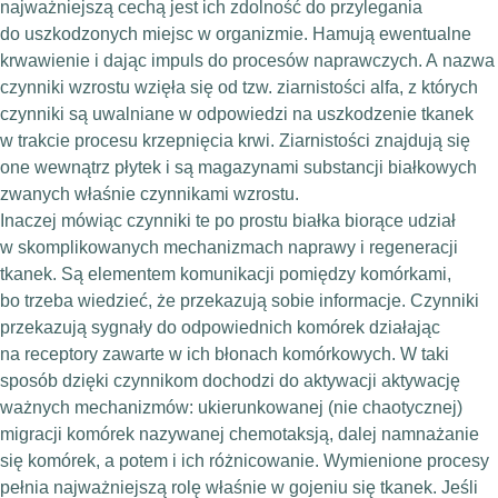
najważniejszą cechą jest ich zdolność do przylegania
do uszkodzonych miejsc w organizmie. Hamują ewentualne
krwawienie i dając impuls do procesów naprawczych. A nazwa
czynniki wzrostu wzięła się od tzw. ziarnistości alfa, z których
czynniki są uwalniane w odpowiedzi na uszkodzenie tkanek
w trakcie procesu krzepnięcia krwi. Ziarnistości znajdują się
one wewnątrz płytek i są magazynami substancji białkowych
zwanych właśnie czynnikami wzrostu.
Inaczej mówiąc czynniki te po prostu białka biorące udział
w skomplikowanych mechanizmach naprawy i regeneracji
tkanek. Są elementem komunikacji pomiędzy komórkami,
bo trzeba wiedzieć, że przekazują sobie informacje. Czynniki
przekazują sygnały do odpowiednich komórek działając
na receptory zawarte w ich błonach komórkowych. W taki
sposób dzięki czynnikom dochodzi do aktywacji aktywację
ważnych mechanizmów: ukierunkowanej (nie chaotycznej)
migracji komórek nazywanej chemotaksją, dalej namnażanie
się komórek, a potem i ich różnicowanie. Wymienione procesy
pełnia najważniejszą rolę właśnie w gojeniu się tkanek. Jeśli