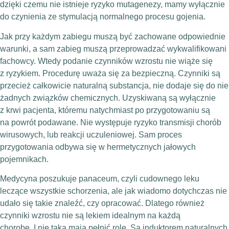
dzięki czemu nie istnieje ryzyko mutagenezy, mamy wyłącznie
do czynienia ze stymulacją normalnego procesu gojenia.
Jak przy każdym zabiegu muszą być zachowane odpowiednie
warunki, a sam zabieg muszą przeprowadzać wykwalifikowani
fachowcy. Wtedy podanie czynników wzrostu nie wiąże się
z ryzykiem. Procedurę uważa się za bezpieczną. Czynniki są
przecież całkowicie naturalną substancja, nie dodaje się do nie
żadnych związków chemicznych. Uzyskiwaną są wyłącznie
z krwi pacjenta, któremu natychmiast po przygotowaniu są
na powrót podawane. Nie występuje ryzyko transmisji chorób
wirusowych, lub reakcji uczuleniowej. Sam proces
przygotowania odbywa się w hermetycznych jałowych
pojemnikach.
Medycyna poszukuje panaceum, czyli cudownego leku
leczące wszystkie schorzenia, ale jak wiadomo dotychczas nie
udało się takie znaleźć, czy opracować. Dlatego również
czynniki wzrostu nie są lekiem idealnym na każdą
chorobę.
I nie taką mają pełnić rolę. Są
induktorem naturalnych